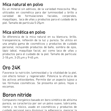
Mica natural en polvo
Es un mineral sin aditivos, de la variedad moscovita. Muy
utilizados en cosmética para dar luminosidad y brillo a
variedad de formulaciones faciales, corporales,
maquillajes, laca de uñas y productos para el cuidado de la
piel. Tamaño de partícula 5-25µm
Mica sintética en polvo
Se diferencia de la mica natural en su blancura, brillo,
transparencia, reflexión de la luz y pureza. Se utiliza en
una amplia gama de cosméticos y productos de cuidado
personal, incluyendo productos de baño, sombra de ojos,
lápiz labial, maquillaje facial, así como laca de uñas y
productos para el cuidado de la piel. Tamaño de partícula:
2-18 µm, 3-25 µm y 9-45 µm.
Oro 24K
Favorece la nutrición, luminosidad y la vitalidad de la piel,
con efecto tensor y regenerador. Potencia la eficacia de
los activos antioxidantes. Permite dar un aspecto lujoso a
las fórmulas cosméticas. Se presenta en polvo, hojas o
escamas.
Boron nitride
Compuesto inorgánico basado en boro sintético de altísima
pureza, se caracteriza por ser un polvo suave, lubricante,
inerte y no tóxico, usado en cosméticos y productos de
cuidado personal para disminuir la adherencia, mejorar la