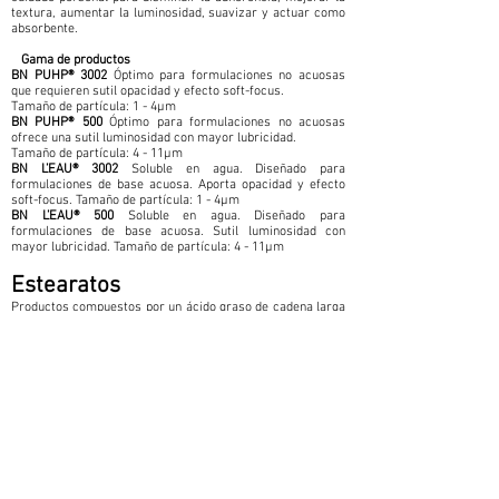
textura, aumentar la luminosidad, suavizar y actuar como
absorbente.
Gama de productos
BN PUHP® 3002
Óptimo para formulaciones no acuosas
que requieren sutil opacidad y efecto soft-focus.
Tamaño de partícula: 1 - 4µm
BN PUHP® 500
Óptimo para formulaciones no acuosas
ofrece una sutil luminosidad con mayor lubricidad.
Tamaño de partícula: 4 - 11µm
BN L’EAU® 3002
Soluble en agua. Diseñado para
formulaciones de base acuosa. Aporta opacidad y efecto
soft-focus. Tamaño de partícula: 1 - 4µm
BN L’EAU® 500
Soluble en agua. Diseñado para
formulaciones de base acuosa. Sutil luminosidad con
mayor lubricidad. Tamaño de partícula: 4 - 11µm
Estearatos
Productos compuestos por un ácido graso de cadena larga
y un metal alcalino (Ca, Zn, Na, Mg, Al). Son excelentes
lubricantes, anti-aglutinantes, emulsionante y
estabilizante. Grado cosmético.
Gama de productos
Estearato Magnesio, Estearato de zinc,
Estearato Aluminio, Estearato de sodio, Estearato de
calcio
Caolín
Arcilla blanca, suave, porosa, natural, rica en caolinita
(silicato de aluminio hidratado). Tiene propiedades
absorbentes, anti-aglomerante, como agente de carga,