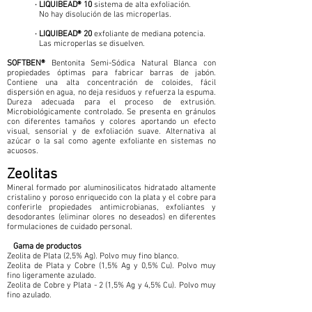
· LIQUIBEAD® 10
sistema de alta exfoliación.
No hay disolución de las microperlas.
· LIQUIBEAD® 20
exfoliante de mediana potencia.
Las microperlas se disuelven.
SOFTBEN®
Bentonita Semi-Sódica Natural Blanca con
propiedades óptimas para fabricar barras de jabón.
Contiene una alta concentración de coloides, fácil
dispersión en agua, no deja residuos y refuerza la espuma.
Dureza adecuada para el proceso de extrusión.
Microbiológicamente controlado. Se presenta en gránulos
con diferentes tamaños y colores aportando un efecto
visual, sensorial y de exfoliación suave. Alternativa al
azúcar o la sal como agente exfoliante en sistemas no
acuosos.
Zeolitas
Mineral formado por aluminosilicatos hidratado altamente
cristalino y poroso enriquecido con la plata y el cobre para
conferirle propiedades antimicrobianas, exfoliantes y
desodorantes (eliminar olores no deseados) en diferentes
formulaciones de cuidado personal.
Gama de productos
Zeolita de Plata (2,5% Ag). Polvo muy fino blanco.
Zeolita de Plata y Cobre (1,5% Ag y 0,5% Cu). Polvo muy
fino ligeramente azulado.
Zeolita de Cobre y Plata - 2 (1,5% Ag y 4,5% Cu). Polvo muy
fino azulado.